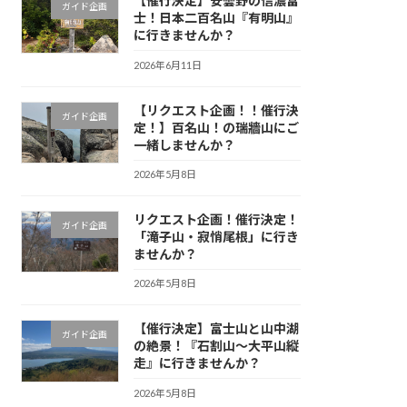
【催行決定】安曇野の信濃富
ガイド企画
士！日本二百名山『有明山』
に行きませんか？
2026年6月11日
【リクエスト企画！！催行決
ガイド企画
定！】百名山！の瑞牆山にご
一緒しませんか？
2026年5月8日
リクエスト企画！催行決定！
ガイド企画
「滝子山・寂悄尾根」に行き
ませんか？
2026年5月8日
【催行決定】富士山と山中湖
ガイド企画
の絶景！『石割山〜大平山縦
走』に行きませんか？
2026年5月8日