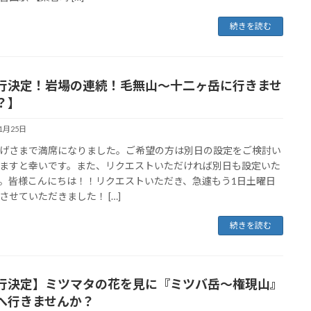
続きを読む
行決定！岩場の連続！毛無山〜十二ヶ岳に行きませ
？】
11月25日
げさまで満席になりました。ご希望の方は別日の設定をご検討い
ますと幸いです。また、リクエストいただければ別日も設定いた
。皆様こんにちは！！リクエストいただき、急遽もう1日土曜日
させていただきました！ […]
続きを読む
行決定】ミツマタの花を見に『ミツバ岳〜権現山』
へ行きませんか？