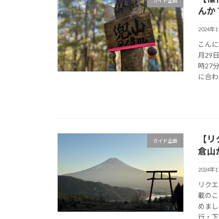
ガイド企画
んか？
2024年
こんに
月29
時27
に合わ 
【リ
ガイド企画
倉山
2024年
リクエ
載のこ
めまし
行・下