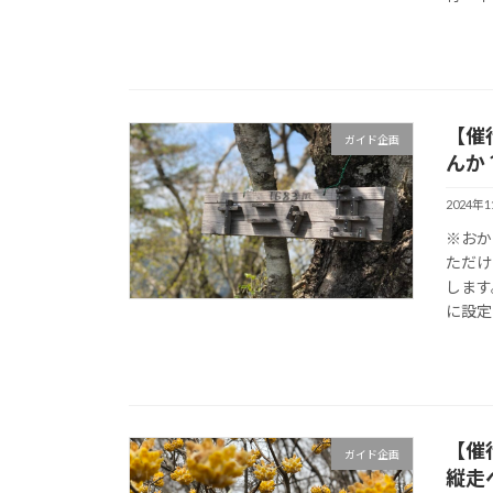
【催
ガイド企画
んか
2024年
※おか
ただけ
します
に設定
【催
ガイド企画
縦走