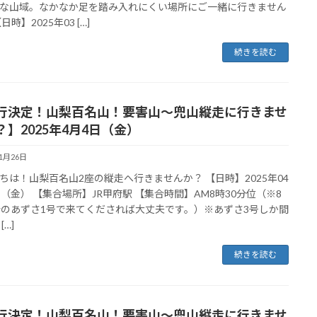
な山域。なかなか足を踏み入れにくい場所にご一緒に行きません
日時】2025年03 […]
続きを読む
行決定！山梨百名山！要害山〜兜山縦走に行きませ
？】2025年4月4日（金）
11月26日
ちは！山梨百名山2座の縦走へ行きませんか？ 【日時】2025年04
日（金） 【集合場所】JR甲府駅 【集合時間】AM8時30分位（※8
分のあずさ1号で来てくだされば大丈夫です。）※あずさ3号しか間
[…]
続きを読む
行決定！山梨百名山！要害山〜兜山縦走に行きませ