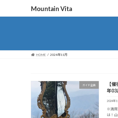
コ
ナ
Mountain Vita
ン
ビ
テ
ゲ
ン
ー
ツ
シ
へ
ョ
ス
ン
キ
に
ッ
移
HOME
2024年11月
プ
動
【催
ガイド企画
年0
2024年
※満席
は！山