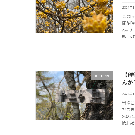
2024年
この時
開花時
ん。）
駅 改
【催
ガイド企画
んか
2024年
皆様こ
だきま
202
間】始