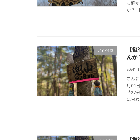
も静か
か？ 【
【催
ガイド企画
んか
2024年
こんに
月04
時27
に合わ 
【催