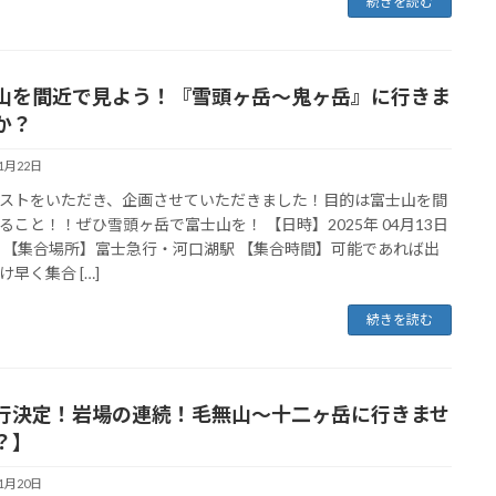
続きを読む
山を間近で見よう！『雪頭ヶ岳〜鬼ヶ岳』に行きま
か？
11月22日
ストをいただき、企画させていただきました！目的は富士山を間
ること！！ぜひ雪頭ヶ岳で富士山を！ 【日時】2025年 04月13日
 【集合場所】富士急行・河口湖駅 【集合時間】可能であれば出
け早く集合 […]
続きを読む
行決定！岩場の連続！毛無山〜十二ヶ岳に行きませ
？】
11月20日