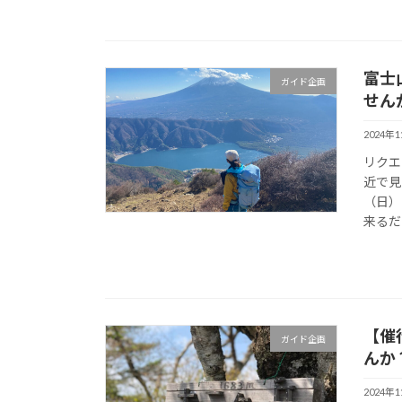
富士
ガイド企画
せん
2024年
リクエ
近で見
（日）
来るだ
【催
ガイド企画
んか
2024年