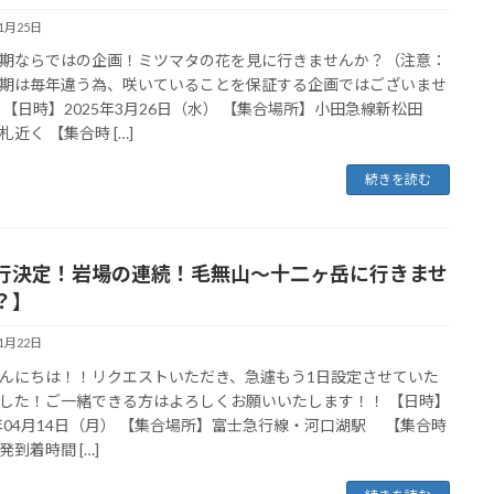
11月25日
期ならではの企画！ミツマタの花を見に行きませんか？（注意：
期は毎年違う為、咲いていることを保証する企画ではございませ
 【日時】2025年3月26日（水） 【集合場所】小田急線新松田
札近く 【集合時 […]
続きを読む
行決定！岩場の連続！毛無山〜十二ヶ岳に行きませ
？】
11月22日
んにちは！！リクエストいただき、急遽もう1日設定させていた
した！ご一緒できる方はよろしくお願いいたします！！ 【日時】
5年04月14日（月） 【集合場所】富士急行線・河口湖駅 【集合時
発到着時間 […]