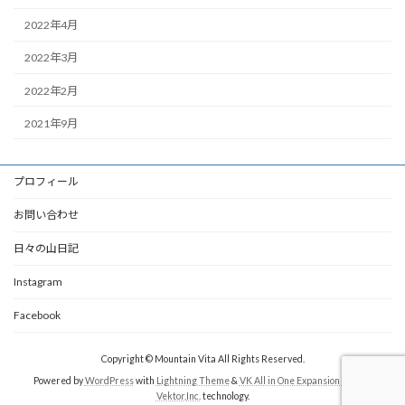
2022年4月
2022年3月
2022年2月
2021年9月
プロフィール
お問い合わせ
日々の山日記
Instagram
Facebook
Copyright © Mountain Vita All Rights Reserved.
Powered by
WordPress
with
Lightning Theme
&
VK All in One Expansion Unit
by
Vektor,Inc.
technology.