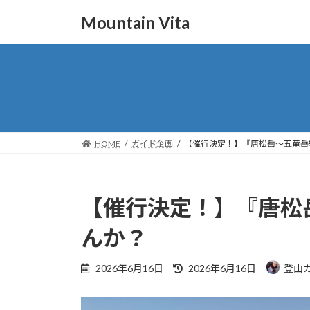
コ
ナ
Mountain Vita
ン
ビ
テ
ゲ
ン
ー
ツ
シ
へ
ョ
ス
ン
キ
に
ッ
移
HOME
ガイド企画
【催行決定！】『唐松岳〜五竜岳
プ
動
【催行決定！】『唐松
んか？
最
2026年6月16日
2026年6月16日
登山
終
更
新