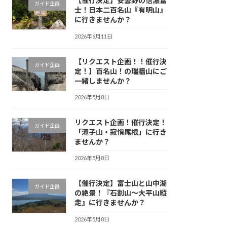
【催行決定】安曇野の信濃富
ガイド企画
士！日本二百名山『有明山』
に行きませんか？
2026年6月11日
【リクエスト企画！！催行決
ガイド企画
定！】百名山！の瑞牆山にご
一緒しませんか？
2026年5月8日
リクエスト企画！催行決定！
ガイド企画
「滝子山・寂悄尾根」に行き
ませんか？
2026年5月8日
【催行決定】富士山と山中湖
ガイド企画
の絶景！『石割山〜大平山縦
走』に行きませんか？
2026年5月8日