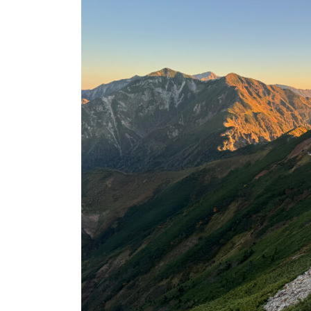
日
時
: