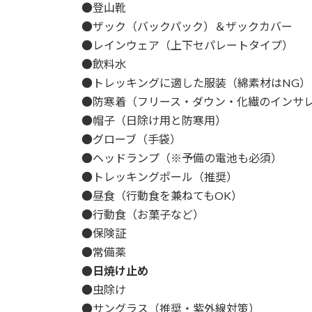
●登山靴
●ザック（バックパック）＆ザックカバー
●レインウェア（上下セパレートタイプ）
●飲料水
●トレッキングに適した服装（綿素材はNG
●防寒着（フリース・ダウン・化繊のインサ
●帽子（日除け用と防寒用）
●グローブ（手袋）
●ヘッドランプ（※予備の電池も必須）
●トレッキングポール（推奨）
●昼食（行動食を兼ねてもOK）
●行動食（お菓子など）
●保険証
●常備薬
●日焼け止め
●虫除け
●サングラス（推奨・紫外線対策）