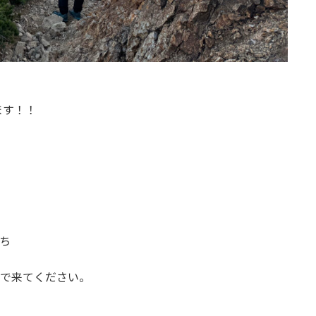
ます！！
待ち
車で来てください。