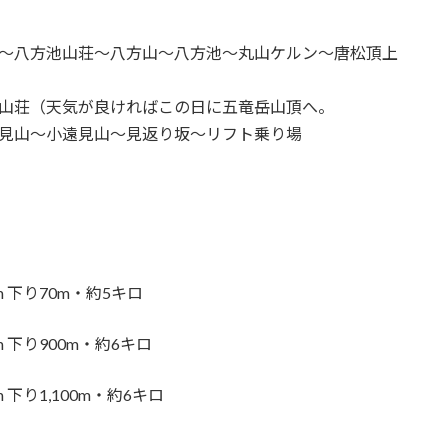
へ〜八方池山荘〜八方山〜八方池〜丸山ケルン〜唐松頂上
竜山荘（天気が良ければこの日に五竜岳山頂へ。
遠見山〜小遠見山〜見返り坂〜リフト乗り場
 下り70m・約5キロ
 下り900m・約6キロ
下り1,100m・約6キロ