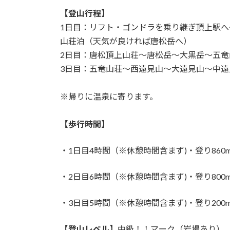
【登山行程】
1日目：リフト・ゴンドラを乗り継ぎ頂上駅
山荘泊（天気が良ければ唐松岳へ）
2日目：唐松頂上山荘〜唐松岳〜大黒岳〜五
3日目：五竜山荘〜西遠見山〜大遠見山〜中
※帰りに温泉に寄ります。
【歩行時間】
・1日目4時間（※休憩時間含まず)・登り860m
・2日目6時間（※休憩時間含まず)・登り800m
・3日目5時間（※休憩時間含まず)・登り200m 
【登山レベル】
中級！！マーク（岩場あり）