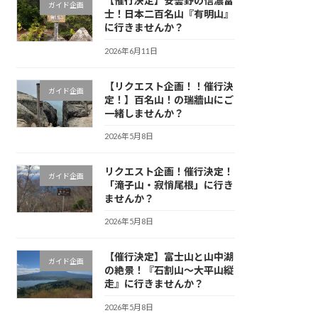
【催行決定】安曇野の信濃富
ガイド企画
士！日本二百名山『有明山』
に行きませんか？
2026年6月11日
【リクエスト企画！！催行決
ガイド企画
定！】百名山！の瑞牆山にご
一緒しませんか？
2026年5月8日
リクエスト企画！催行決定！
ガイド企画
「滝子山・寂悄尾根」に行き
ませんか？
2026年5月8日
【催行決定】富士山と山中湖
ガイド企画
の絶景！『石割山〜大平山縦
走』に行きませんか？
2026年5月8日