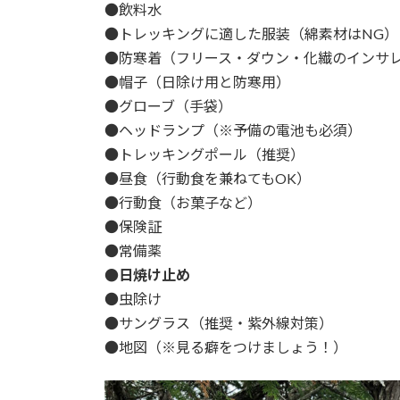
●飲料水
●トレッキングに適した服装（綿素材はNG
●防寒着（フリース・ダウン・化繊のインサ
●帽子（日除け用と防寒用）
●グローブ（手袋）
●ヘッドランプ（※予備の電池も必須）
●トレッキングポール（推奨）
●昼食（行動食を兼ねてもOK）
●行動食（お菓子など）
●保険証
●常備薬
●日焼け止め
●虫除け
●サングラス（推奨・紫外線対策）
●地図（※見る癖をつけましょう！）