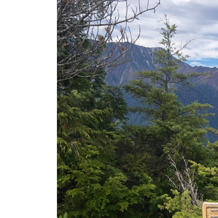
日
時
: