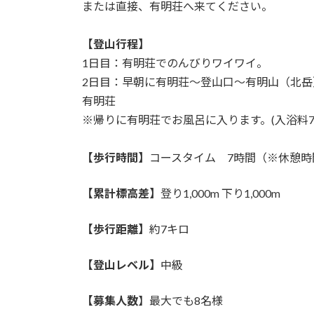
または直接、有明荘へ来てください。
【登山行程】
1日目：有明荘でのんびりワイワイ。
2日目：早朝に有明荘〜登山口〜有明山（北
有明荘
※帰りに有明荘でお風呂に入ります。(入浴料
【歩行時間】
コースタイム 7時間（※休憩時
【累計標高差】
登り1,000m 下り1,000m
【歩行距離】
約7キロ
【登山レベル】
中級
【募集人数
】最大でも8名様