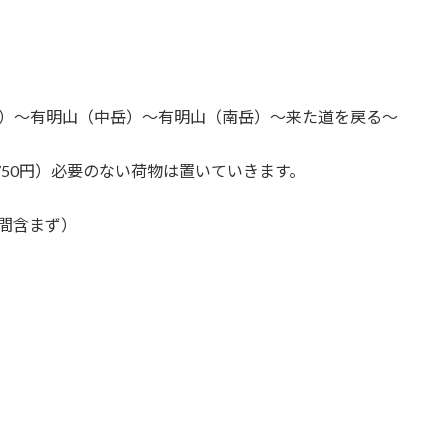
岳）〜有明山（中岳）〜有明山（南岳）〜来た道を戻る〜
750円）必要のない荷物は置いていきます。
間含まず）