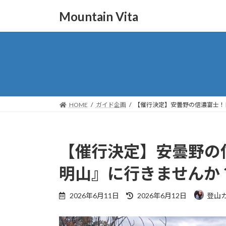
コ
ナ
Mountain Vita
ン
ビ
テ
ゲ
ン
ー
ツ
シ
へ
ョ
ス
ン
キ
に
ッ
移
HOME
ガイド企画
【催行決定】安曇野の信濃富士！
プ
動
【催行決定】安曇野の
明山』に行きませんか
最
2026年6月11日
2026年6月12日
登山
終
更
新