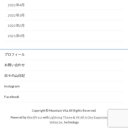
2022年4月
2022年3月
2022年2月
2021年9月
プロフィール
お問い合わせ
日々の山日記
Instagram
Facebook
Copyright © Mountain Vita All Rights Reserved.
Powered by
WordPress
with
Lightning Theme
&
VK All in One Expansion Unit
by
Vektor,Inc.
technology.