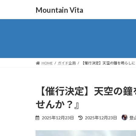
コ
ナ
Mountain Vita
ン
ビ
テ
ゲ
ン
ー
ツ
シ
へ
ョ
ス
ン
キ
に
ッ
移
HOME
ガイド企画
【催行決定】天空の鐘を鳴らしに
プ
動
【催行決定】天空の鐘
せんか？』
最
2025年12月23日
2025年12月23日
登
終
更
新