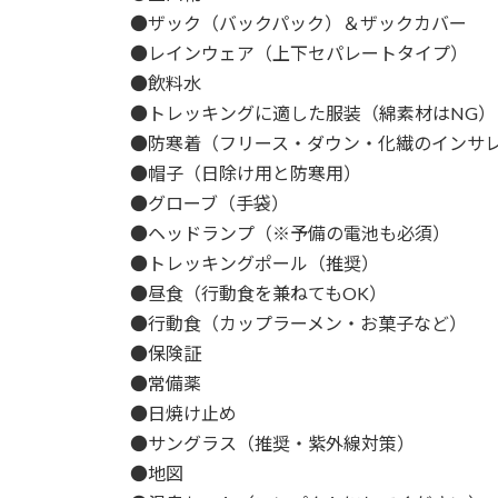
●ザック（バックパック）＆ザックカバー
●レインウェア（上下セパレートタイプ）
●飲料水
●トレッキングに適した服装（綿素材はNG
●防寒着（フリース・ダウン・化繊のインサ
●帽子（日除け用と防寒用）
●グローブ（手袋）
●ヘッドランプ（※予備の電池も必須）
●トレッキングポール（推奨）
●昼食（行動食を兼ねてもOK）
●行動食（カップラーメン・お菓子など）
●保険証
●常備薬
●日焼け止め
●サングラス（推奨・紫外線対策）
●地図