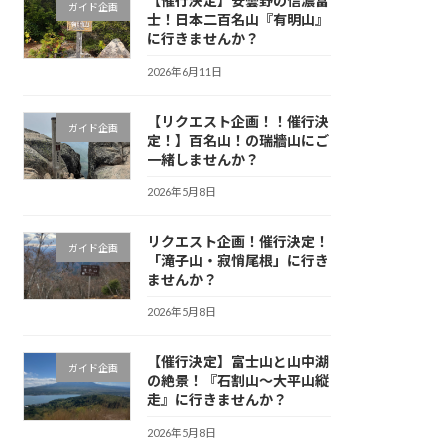
【催行決定】安曇野の信濃富
ガイド企画
士！日本二百名山『有明山』
に行きませんか？
2026年6月11日
【リクエスト企画！！催行決
ガイド企画
定！】百名山！の瑞牆山にご
一緒しませんか？
2026年5月8日
リクエスト企画！催行決定！
ガイド企画
「滝子山・寂悄尾根」に行き
ませんか？
2026年5月8日
【催行決定】富士山と山中湖
ガイド企画
の絶景！『石割山〜大平山縦
走』に行きませんか？
2026年5月8日