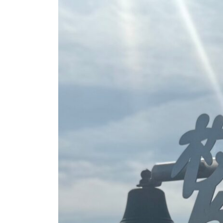
日
時
: