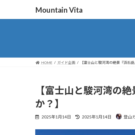
コ
ナ
Mountain Vita
ン
ビ
テ
ゲ
ン
ー
ツ
シ
へ
ョ
ス
ン
キ
に
ッ
移
HOME
ガイド企画
【富士山と駿河湾の絶景『浜石岳
プ
動
【富士山と駿河湾の絶
か？】
最
2025年1月14日
2025年1月14日
登山
終
更
新