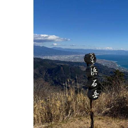
日
時
: