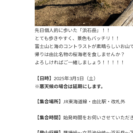
先日個人的に歩いた「浜石岳」！！
とても歩きやすく、景色もバッチリ！！
富士山と海のコントラストが素晴らしいお山
帰りは由比名物の桜海老を食しませんか？
よろしければご一緒しましょう！！！！！
【日時】
2025年3月1日（土）
※悪天候の場合は延期にします。
【集合場所】
JR東海道線・由比駅・改札外
【集合時間】
始発時間をお伺いさせていただ
【登山行程】
薩埵峠〜立花池分岐〜浜石岳〜