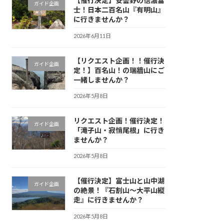
【催行決定】安曇野の信濃富
ガイド企画
士！日本二百名山『有明山』
に行きませんか？
2026年6月11日
【リクエスト企画！！催行決
ガイド企画
定！】百名山！の瑞牆山にご
一緒しませんか？
2026年5月8日
リクエスト企画！催行決定！
ガイド企画
「滝子山・寂悄尾根」に行き
ませんか？
2026年5月8日
【催行決定】富士山と山中湖
ガイド企画
の絶景！『石割山〜大平山縦
走』に行きませんか？
2026年5月8日