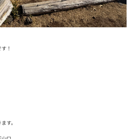
です！
きます。
下山口