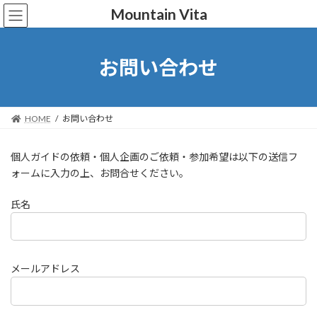
コ
ナ
Mountain Vita
ン
ビ
テ
ゲ
ン
ー
お問い合わせ
ツ
シ
へ
ョ
ス
ン
キ
に
HOME
お問い合わせ
ッ
移
プ
動
個人ガイドの依頼・個人企画のご依頼・参加希望は以下の送信フ
ォームに入力の上、お問合せください。
氏名
メールアドレス