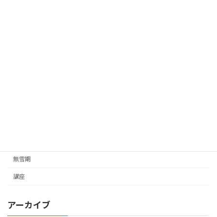
カテゴリー
お知らせ
ご挨拶
ご連絡
ガイド企画
ツアー企画
未分類
雪山
無雪期
講座
アーカイブ