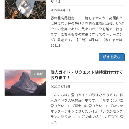
か？』
2022年4月3日
春の北高尾縦走にご一緒しませんか？高尾山と
は思えない程の静けさを誇る北高尾山稜。UPダ
ウンの宝庫であり、数々のピークを越えて行き
ます！こちらも夏の本番に向けてのトレーニン
グに最適です。 【日時】4月14日（木）または
15 […]
続きを読む
個人ガイド・リクエスト随時受け付けて
ご挨拶
おります！
2022年3月1日
こんにちは。登山ガイドの秋江ひろみです。 個
人ガイドを大絶賛受付中です。 『今夏に◯◯に
登りたい！』『富士山に登りたい！』『いつか
マッターホルンに登りたい！』『いつかモンブ
ランに登りたい！』 私の山の人生も『◯◯に登
って […]