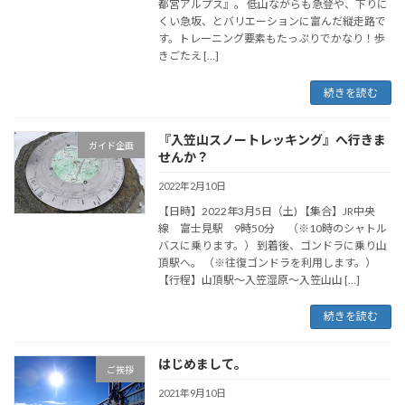
都宮アルプス』。 低山ながらも急登や、下りに
くい急坂、とバリエーションに富んだ縦走路で
す。トレーニング要素もたっぷりでかなり！歩
きごたえ […]
続きを読む
『入笠山スノートレッキング』へ行きま
ガイド企画
せんか？
2022年2月10日
【日時】2022年3月5日（土) 【集合】JR中央
線 富士見駅 9時50分 （※10時のシャトル
バスに乗ります。） 到着後、ゴンドラに乗り山
頂駅へ。 （※往復ゴンドラを利用します。）
【行程】山頂駅～入笠湿原～入笠山山 […]
続きを読む
はじめまして。
ご挨拶
2021年9月10日