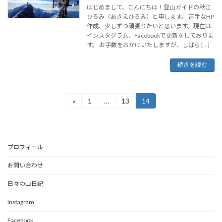
はじめまして、こんにちは！登山ガイドの秋江
ひろみ（あきえひろみ）と申します。 苦手なHP
作成、少しずつ頑張りたいと思います。現在は
インスタグラム、Facebookで更新をしておりま
す。 お手数をおかけいたしますが、しばら […]
続きを読む
投
«
1
…
13
14
固
固
固
定
定
定
稿
ペ
ペ
ペ
ー
ー
ー
の
ジ
ジ
ジ
プロフィール
ペ
ー
お問い合わせ
ジ
日々の山日記
送
Instagram
り
Facebook