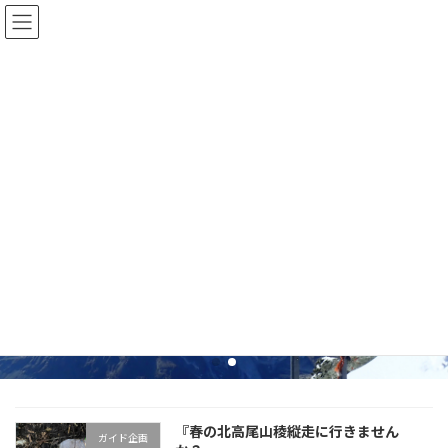
コ
ナ
Mountain Vita
ン
ビ
テ
ゲ
ン
ー
ツ
シ
へ
ョ
ス
ン
キ
に
Mountain Guide
Mountain Guide
Mountain Guide
Mountain Guide
ッ
移
Hiromi Akie
Hiromi Akie
Hiromi Akie
Hiromi Akie
プ
動
登山ガイド 秋江ひろみ
登山ガイド 秋江ひろみ
登山ガイド 秋江ひろみ
登山ガイド 秋江ひろみ
READ MORE
READ MORE
READ MORE
READ MORE
『春の北高尾山稜縦走に行きません
ガイド企画