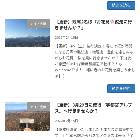
続きを読む
【更新】残席2名様『お花見
縦走に行
ガイド企画
きませんか？』
2022年2月18日
【更新】4/9（土）催行決定！ 春には桜が満開
になる丹沢の弘法山・権現山！登山を楽しみな
がらお花見！ 桜を見に行きませんか？ 下山後、
ご希望があれば秦野駅周辺で乾杯？！も
Welcomeです！一緒に春のお花見を楽しみまし
ょ […]
続きを読む
【更新】3月29日に催行『宇都宮アルプ
ガイド企画
ス』へ行きませんか？
2022年2月15日
【※催行決定いたしました！まだまだ募集中で
す！】宇都宮駅からバスでアクセス出来る『宇